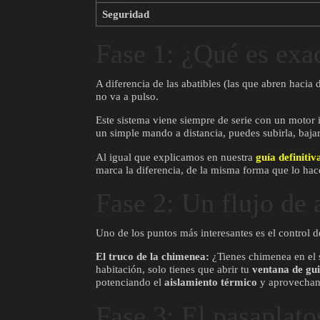
Seguridad
Fase 1: ¿Qué es exa
A diferencia de las abatibles (las que abren hacia 
no va a pulso.
Este sistema viene siempre de serie con un motor 
un simple mando a distancia, puedes subirla, bajarl
Al igual que explicamos en nuestra
guía definiti
marca la diferencia, de la misma forma que lo hac
Fase 2: Un flujo de 
Uno de los puntos más interesantes es el control d
El truco de la chimenea:
¿Tienes chimenea en el sa
habitación, solo tienes que abrir tu
ventana de gui
potenciando el
aislamiento térmico
y aprovechand
Fase 3: El pasaplat