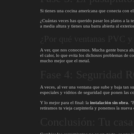
Si tienes una cocina americana que conecta con el 
¿Cuántas veces has querido pasar los platos a la t
a media altura y tienes una barra abierta al exter
¿Por qué ventanas PVC y
A ver, que nos conocemos. Mucha gente busca al
el calor, lo que evita los dichosos problemas de c
mucho mejor que el metal.
Fase 4: Seguridad R
A veces, al ver una ventana que sube y baja tan 
especiales y vidrios de seguridad que ponen las co
Y lo mejor para el final: la
instalación sin obra
.
"
retiramos tu vieja carpintería y ponemos la nueva el
Conclusión: Tu casa