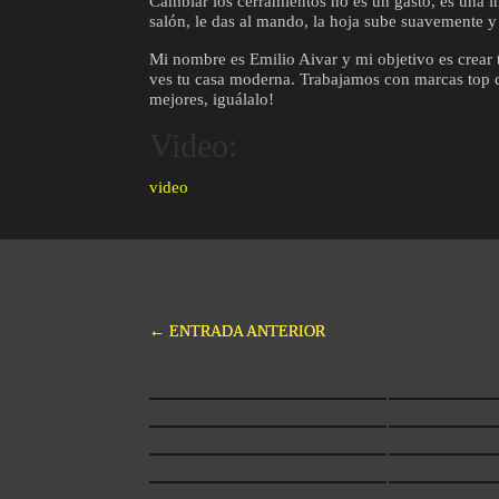
Cambiar los cerramientos no es un gasto, es una in
salón, le das al mando, la hoja sube suavemente y 
Mi nombre es Emilio Aivar y mi objetivo es crear 
ves tu casa moderna. Trabajamos con marcas top
mejores, iguálalo!
Video:
video
←
ENTRADA ANTERIOR