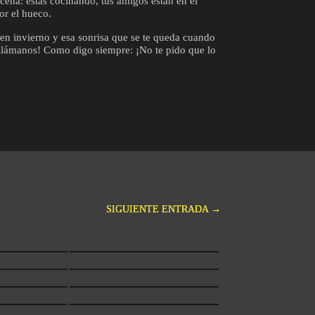
scena: estás cocinando, tus amigos están en el
or el hueco.
 en invierno y esa sonrisa que se te queda cuando
Llámanos! Como digo siempre: ¡No te pido que lo
SIGUIENTE ENTRADA
→