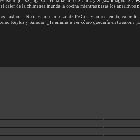
versión que se paga sola en la factura de la luz y el gas. Imagínate la e
el calor de la chimenea inunda la cocina mientras pasas los aperitivos p
tus ilusiones. No te vendo un trozo de PVC; te vendo silencio, calorcito
 como Replus y Sumum. ¿Te animas a ver cómo quedaría en tu salón? ¡