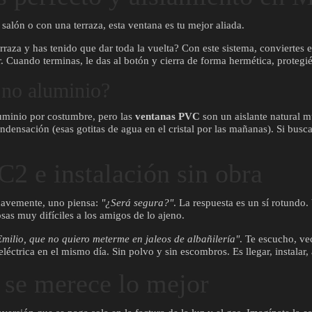
salón o con una terraza, esta ventana es tu mejor aliada.
erraza y has tenido que dar toda la vuelta? Con este sistema, conviertes
ior. Cuando terminas, le das al botón y cierra de forma hermética, proteg
 no aluminio?
uminio por costumbre, pero las
ventanas PVC
son un aislante natural m
ondensación (esas gotitas de agua en el cristal por las mañanas). Si busc
C2 e instalación sin obra
suavemente, uno piensa:
"¿Será segura?"
. La respuesta es un sí rotundo
sas muy difíciles a los amigos de lo ajeno.
Emilio, que no quiero meterme en jaleos de albañilería"
. Te escucho, v
éctrica en el mismo día. Sin polvo y sin escombros. Es llegar, instalar, aj
 se merece lo mejor