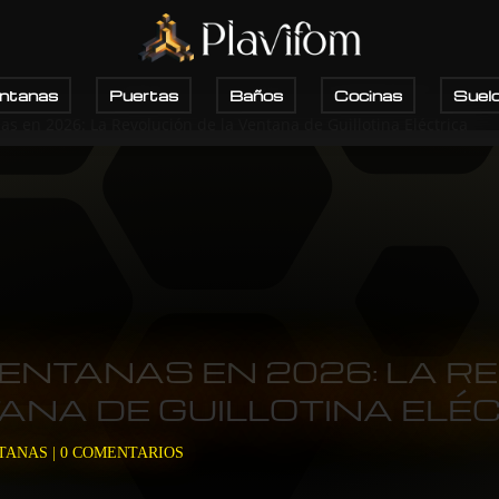
ntanas
Puertas
Baños
Cocinas
Suel
s en 2026: La Revolución de la Ventana de Guillotina Eléctrica
ENTANAS EN 2026: LA R
TANA DE GUILLOTINA ELÉ
TANAS
|
0 COMENTARIOS