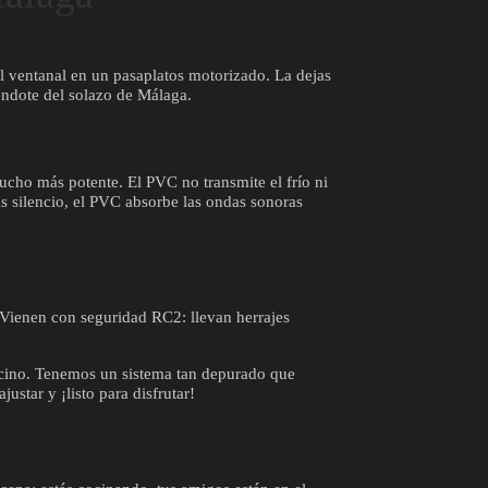
 el ventanal en un pasaplatos motorizado. La dejas
iéndote del solazo de Málaga.
ucho más potente. El PVC no transmite el frío ni
as silencio, el PVC absorbe las ondas sonoras
. Vienen con seguridad RC2: llevan herrajes
ecino. Tenemos un sistema tan depurado que
ustar y ¡listo para disfrutar!