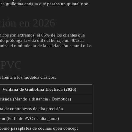
pica guillotina antigua que pesaba un quintal y se
ción en 2026
icos son extremos, el 65% de los clientes que
ado prolonga la vida útil del herraje un 40% al
miza el rendimiento de la calefacción central o las
e PVC
s frente a los modelos clásicos:
Ventana de Guillotina Eléctrica (2026)
rizada
(Mando a distancia / Domótica)
ma de contrapesos de alta precisión
mo
(Perfil de PVC de alta gama)
l como
pasaplatos
de cocinas open concept