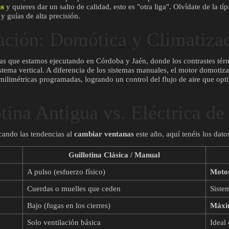
as
y quieres dar un salto de calidad, esto es "otra liga". Olvídate de la tí
y guías de alta precisión.
ación: Domótica y Climatiza
as que estamos ejecutando en Córdoba y Jaén, donde los contrastes térm
sistema vertical. A diferencia de los sistemas manuales, el motor domotiz
milimétricas programadas, logrando un control del flujo de aire que opti
tina Antigua vs. Eléctrica d
rcando las tendencias al
cambiar ventanas
este año, aquí tenéis los dato
Guillotina Clásica / Manual
A pulso (esfuerzo físico)
Moto
Cuerdas o muelles que ceden
Siste
Bajo (fugas en los cierres)
Máxi
Solo ventilación básica
Idea