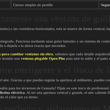
Cierres simples de pestillo
Segu
ctamente una ventana de guil
dentro) o las correderas horizontales, esta se mueve de forma vertical, ha
integrado. Funciona mediante unas guías laterales y un sistema de contr
a o dejarla a la altura exacta que necesites.
va para cambiar ventanas sin obra
, sabemos que cada detalle arquitect
e instalar una
ventana plegable Open Plus
para unir tu salón y el patio
aire inteligente y el truco de
el aire. Gracias a que puedes regular la apertura al milímetro, puedes co
lón para los inviernos de Granada? Fíjate en este truco de profesional. 
llotina eléctrica
. Al ser una apertura vertical y grande, el aire caliente 
o el calor que ya tienes.
os perfecto y aislamiento en 