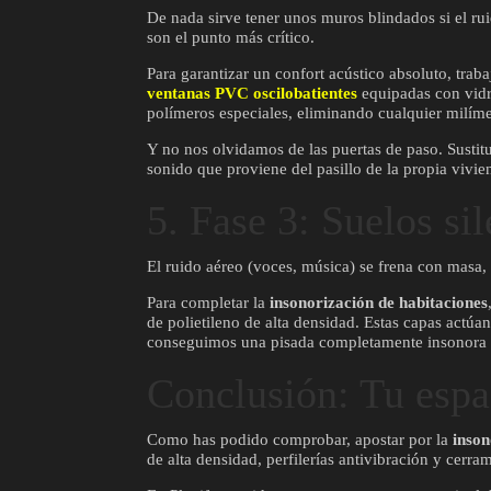
De nada sirve tener unos muros blindados si el rui
son el punto más crítico.
Para garantizar un confort acústico absoluto, tra
ventanas PVC oscilobatientes
equipadas con vidr
polímeros especiales, eliminando cualquier milímet
Y no nos olvidamos de las puertas de paso. Sustitu
sonido que proviene del pasillo de la propia vivie
5. Fase 3: Suelos si
El ruido aéreo (voces, música) se frena con masa, p
Para completar la
insonorización de habitaciones
de polietileno de alta densidad. Estas capas actú
conseguimos una pisada completamente insonora que
Conclusión: Tu espa
Como has podido comprobar, apostar por la
inson
de alta densidad, perfilerías antivibración y cerr