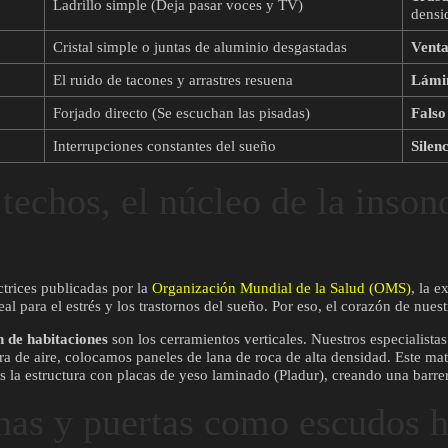
Ladrillo simple (Deja pasar voces y TV)
densi
Cristal simple o juntas de aluminio desgastadas
Vent
El ruido de tacones y arrastres resuena
Lámi
Forjado directo (Se escuchan las pisadas)
Falso
Interrupciones constantes del sueño
Silen
 techos, el núcleo de la inson
ctrices publicadas por la
Organización Mundial de la Salud (OMS)
, la 
real para el estrés y los trastornos del sueño. Por eso, el corazón de nu
n de habitaciones
son los cerramientos verticales. Nuestros especialistas
ra de aire, colocamos paneles de lana de roca de alta densidad. Este mat
 la estructura con placas de yeso laminado (Pladur), creando una barre
anas y puertas como escudos 