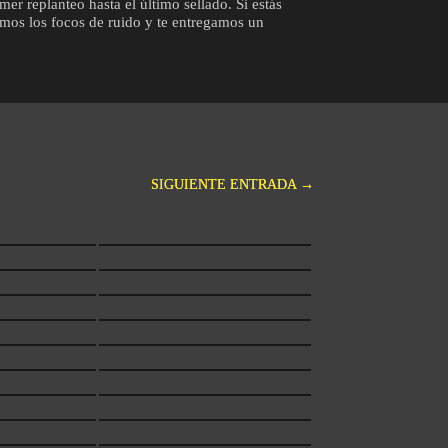
er replanteo hasta el último sellado. Si estás
uamos los focos de ruido y te entregamos un
SIGUIENTE ENTRADA
→