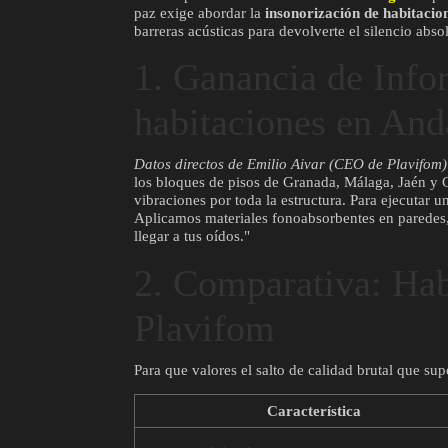
paz exige abordar la
insonorización de habitacio
barreras acústicas para devolverte el silencio abso
1. Ganancia de Infor
habitaciones en And
Datos directos de Emilio Aivar (CEO de Plavifom)
los bloques de pisos de Granada, Málaga, Jaén y C
vibraciones por toda la estructura. Para ejecutar 
Aplicamos materiales fonoabsorbentes en paredes, 
llegar a tus oídos."
2. Comparativa: Hab
Plavifom
Para que valores el salto de calidad brutal que sup
Característica