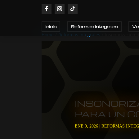
Inicio
Reformas Integrales
Ve
Home
/
Reformas Integrales
/
Insonorización d
INSONORIZ
PARA UN C
ENE 9, 2026
|
REFORMAS INTE