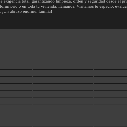
exigencia total, garantizando limpieza, orden y seguridad desde el prim
u dormitorio o en toda tu vivienda, llámanos. Visitamos tu espacio, eval
a. ¡Un abrazo enorme, familia!