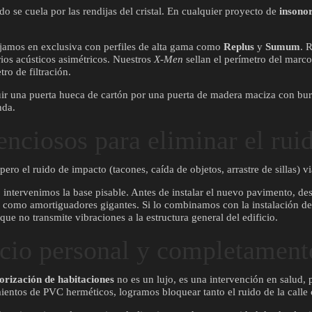
do se cuela por las rendijas del cristal. En cualquier proyecto de
insonor
bajamos en exclusiva con perfiles de alta gama como
Replus
y
Sumum
. 
ios acústicos asimétricos. Nuestros
X-Men
sellan el perímetro del marc
ro de filtración.
ir una puerta hueca de cartón por una puerta de madera maciza con burle
nda.
lenciosos para eliminar el ru
ero el ruido de impacto (tacones, caída de objetos, arrastre de sillas) vi
, intervenimos la base pisable. Antes de instalar el nuevo pavimento, 
an como amortiguadores gigantes. Si lo combinamos con la instalación d
 no transmite vibraciones a la estructura general del edificio.
cio personal y completament
orización de habitaciones
no es un lujo, es una intervención en salud,
amientos de PVC herméticos, logramos bloquear tanto el ruido de la calle