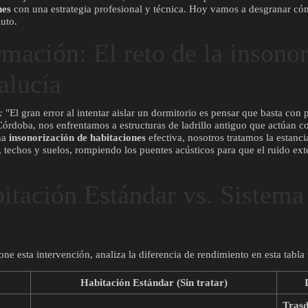
nes
con una estrategia profesional y técnica. Hoy vamos a desgranar c
luto.
mación: El reto de la insono
alucía
:
"El gran error al intentar aislar un dormitorio es pensar que basta con
órdoba, nos enfrentamos a estructuras de ladrillo antiguo que actúan c
una
insonorización de habitaciones
efectiva, nosotros tratamos la estanci
techos y suelos, rompiendo los puentes acústicos para que el ruido ext
itación Estándar vs. Sistema
one esta intervención, analiza la diferencia de rendimiento en esta tabla 
Habitación Estándar (Sin tratar)
Trasd