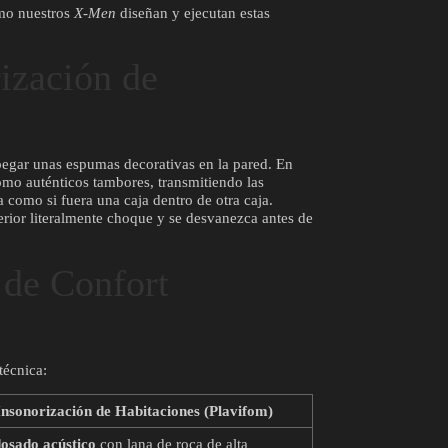
ómo nuestros
X-Men
diseñan y ejecutan estas
rización de
 pegar unas espumas decorativas en la pared. En
omo auténticos tambores, transmitiendo las
a como si fuera una caja dentro de otra caja.
erior literalmente choque y se desvanezca antes de
 de Confort
técnica:
Insonorización de Habitaciones (Plavifom)
osado acústico
con lana de roca de alta