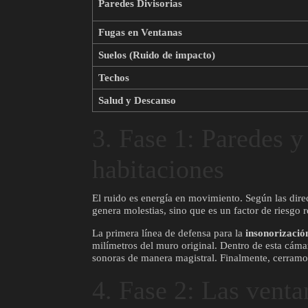
Paredes Divisorias
Fugas en Ventanas
Suelos (Ruido de impacto)
Techos
Salud y Descanso
3. Fase 1: Paredes y
habitaciones
El ruido es energía en movimiento. Según las dire
genera molestias, sino que es un factor de riesgo 
La primera línea de defensa para la
insonorizació
milímetros del muro original. Dentro de esta cáma
sonoras de manera magistral. Finalmente, cerramos
4. Fase 2: Las vent