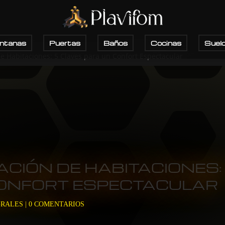
ntanas
Puertas
Baños
Cocinas
Suel
e Habitaciones: 5 Claves para un Confort Espectacular
ACIÓN DE HABITACIONES:
ONFORT ESPECTACULAR
GRALES
|
0 COMENTARIOS