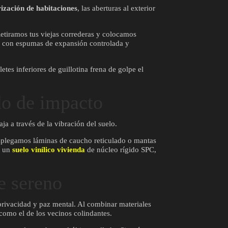
ización de habitaciones
, las aberturas al exterior
Retiramos tus viejas correderas y colocamos
o con espumas de expansión controlada y
tes inferiores de guillotina frena de golpe el
ido de impacto
aja a través de la vibración del suelo.
desplegamos láminas de caucho reticulado o mantas
e un
suelo vinílico vivienda
de núcleo rígido SPC,
e sereno
 privacidad y paz mental. Al combinar materiales
 como el de los vecinos colindantes.