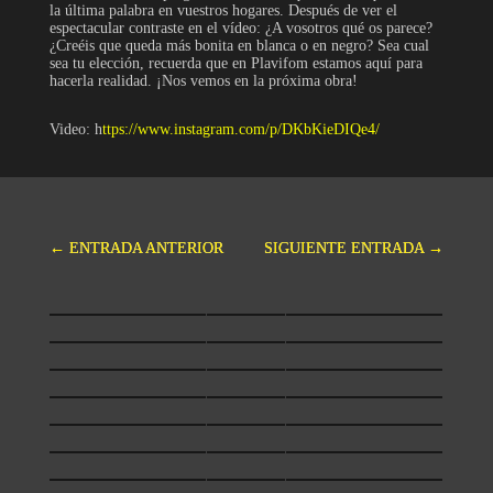
la última palabra en vuestros hogares. Después de ver el
espectacular contraste en el vídeo: ¿A vosotros qué os parece?
¿Creéis que queda más bonita en blanca o en negro? Sea cual
sea tu elección, recuerda que en Plavifom estamos aquí para
hacerla realidad. ¡Nos vemos en la próxima obra!
Video: h
ttps://www.instagram.com/p/DKbKieDIQe4/
←
ENTRADA ANTERIOR
SIGUIENTE ENTRADA
→