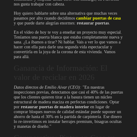
nos gusta trabajar con cabeza.
Hoy quiero hablarte sobre una alternativa que muchas veces
pasamos por alto cuando decidimos
cambiar puertas de casa
y que puede darte alegrías enormes:
restaurar puertas
.
En el vídeo de hoy te voy a enseñar un proyecto muy especial.
Teníamos una puerta blanca que estaba completamente nueva y
sana. ¿La íbamos a tirar? Ni hablar. Vais a ver lo que vamos a
hacer con ella para darle una segunda vida espectacular y
convertirla en la joya de la corona de esta vivienda. Vamos
para allá.
Ganancia de Información: El
valor de reciclar en 2026
Datos directos de Emilio Aivar (CEO):
"En nuestras
inspecciones previas, detectamos que casi el 40% de las puertas
que los clientes quieren tirar a la basura tienen un núcleo
estructural de madera maciza en perfectas condiciones. Optar
por
restaurar puertas de madera interior
en lugar de
comprar bloques nuevos de calidad estándar puede suponer un
ahorro de hasta el 30% en la partida de carpintería. Ese dinero
lo re-invertimos en instalar herrajes premium, bisagras ocultas
y manetas de diseño."