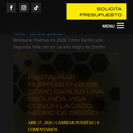
SOLICITA
PRESUPUESTO
Home
/
Cambiar puertas
/
Restaurar Puertas en 2026: Cómo Darles una
Segunda Vida con un Lacado Negro de Diseño
RESTAURAR
PUERTAS EN 2026:
CÓMO DARLES UNA
SEGUNDA VIDA
CON UN LACADO
NEGRO DE DISEÑO
ABR 17, 2026
|
CAMBIAR PUERTAS
|
0
COMENTARIOS