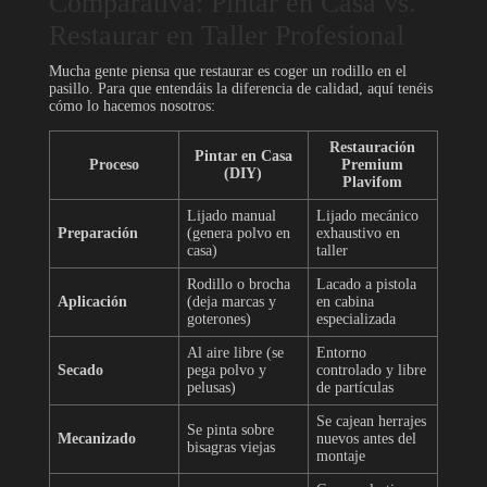
Comparativa: Pintar en Casa vs.
Restaurar en Taller Profesional
Mucha gente piensa que restaurar es coger un rodillo en el
pasillo. Para que entendáis la diferencia de calidad, aquí tenéis
cómo lo hacemos nosotros:
Restauración
Pintar en Casa
Proceso
Premium
(DIY)
Plavifom
Lijado manual
Lijado mecánico
Preparación
(genera polvo en
exhaustivo en
casa)
taller
Rodillo o brocha
Lacado a pistola
Aplicación
(deja marcas y
en cabina
goterones)
especializada
Al aire libre (se
Entorno
Secado
pega polvo y
controlado y libre
pelusas)
de partículas
Se cajean herrajes
Se pinta sobre
Mecanizado
nuevos antes del
bisagras viejas
montaje