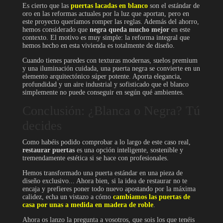
Es cierto que las
puertas lacadas en blanco
son el estándar de
oro en las reformas actuales por la luz que aportan, pero en
este proyecto queríamos romper las reglas. Además del ahorro,
hemos considerado que
negra queda mucho mejor
en este
contexto. El motivo es muy simple: la reforma integral que
hemos hecho en esta vivienda es totalmente de diseño.
Cuando tienes paredes con texturas modernas, suelos premium
y una iluminación cuidada, una puerta negra se convierte en un
elemento arquitectónico súper potente. Aporta elegancia,
profundidad y un aire industrial y sofisticado que el blanco
simplemente no puede conseguir en según qué ambientes.
Conclusión: ¿Blanca o Negra? Tú
decides
Como habéis podido comprobar a lo largo de este caso real,
restaurar puertas
es una opción inteligente, sostenible y
tremendamente estética si se hace con profesionales.
Hemos transformado una puerta estándar en una pieza de
diseño exclusivo... Ahora bien, si la idea de restaurar no te
encaja y prefieres poner todo nuevo apostando por la máxima
calidez, echa un vistazo a cómo
cambiamos las puertas de
casa por unas a medida en madera de roble
.
Ahora os lanzo la pregunta a vosotros, que sois los que tenéis