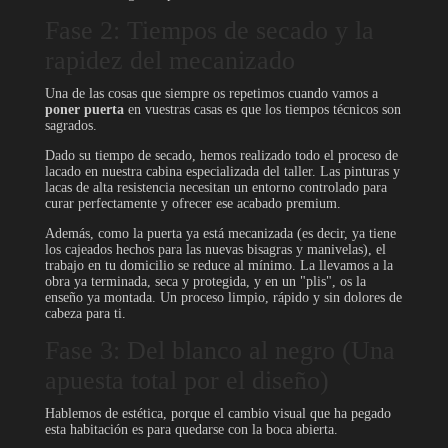
Fase 2: Tiempos de secado y la
rapidez del mecanizado
Una de las cosas que siempre os repetimos cuando vamos a
poner puerta
en vuestras casas es que los tiempos técnicos son
sagrados.
Dado su tiempo de secado, hemos realizado todo el proceso de
lacado en nuestra cabina especializada del taller. Las pinturas y
lacas de alta resistencia necesitan un entorno controlado para
curar perfectamente y ofrecer ese acabado premium.
Además, como la puerta ya está mecanizada (es decir, ya tiene
los cajeados hechos para las nuevas bisagras y manivelas), el
trabajo en tu domicilio se reduce al mínimo. La llevamos a la
obra ya terminada, seca y protegida, y en un "plis", os la
enseño ya montada. Un proceso limpio, rápido y sin dolores de
cabeza para ti.
Fase 3: Del blanco al negro (Una
apuesta total por el diseño)
Hablemos de estética, porque el cambio visual que ha pegado
esta habitación es para quedarse con la boca abierta.