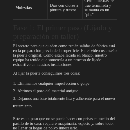
Cero molestias: se
Días con olores a
trae terminada y
Molestias
pintura y trastos
se monta en un
"plis"
Fase 1: El primer paso (Lijado y
preparación en taller)
El secreto para que queden como recién salidas de fábrica está
en la preparación previa de la superficie. En el vídeo os enseño
la puerta original. Como estaba lacada en blanco, nuestro
equipo ha tenido que someterla a un proceso de lijado
exhaustivo en nuestras instalaciones.
Al lijar la puerta conseguimos tres cosas:
Eliminamos cualquier imperfección o golpe.
Abrimos el poro del material antiguo.
Dejamos una base totalmente lisa y adherente para el nuevo
tratamiento.
Este es un paso que no se puede hacer con prisas en medio del
pasillo de tu casa; requiere maquinaria, espacio y, sobre todo,
no llenar tu hogar de polvo innecesario.