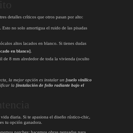
ito
es detalles críticos que otros pasan por alto:
 Esto no solo amortigua el ruido de las pisadas
zócalos altos lacados en blanco. Si tienes dudas
acado en blanco]
.
il de 8 mm alrededor de toda la vivienda (oculto
cta, la mejor opción es instalar un
[suelo vinílico
ificar la
[instalación de folio radiante bajo el
ntencia
ida diaria. Si te apasiona el diseño rústico-chic,
 es tu opción ganadora.
 ponemos parches; hacemos obras pensadas para