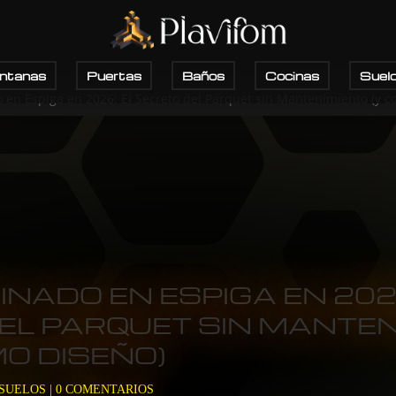
ntanas
Puertas
Baños
Cocinas
Suel
 en Espiga en 2026: El Secreto del Parquet sin Mantenimiento (y 
NADO EN ESPIGA EN 2026
EL PARQUET SIN MANTEN
O DISEÑO)
 SUELOS
|
0 COMENTARIOS