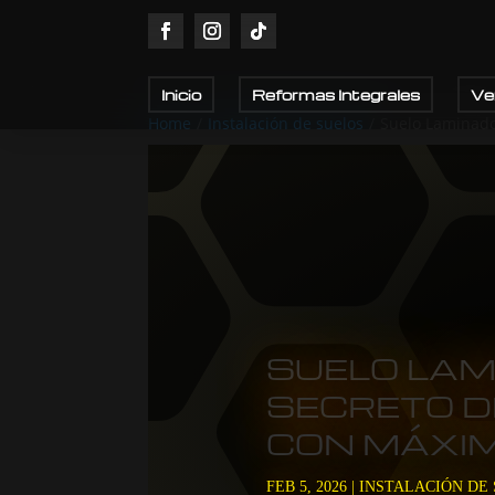
Inicio
Reformas Integrales
Ve
Home
/
Instalación de suelos
/
Suelo Laminado
SUELO LAMI
SECRETO D
CON MÁXIM
FEB 5, 2026
|
INSTALACIÓN DE