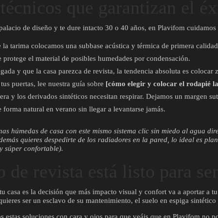
 técnicos que garantizan el éx
alacio de diseño y te dure intacto 30 o 40 años, en Plavifom cuidamos tr
la tarima colocamos una subbase acústica y térmica de primera calidad.
e protege el material de posibles humedades por condensación.
gada y que la casa parezca de revista, la tendencia absoluta es colocar 
tus puertas, lee nuestra guía sobre
[cómo elegir y colocar el rodapié l
a y los derivados sintéticos necesitan respirar. Dejamos un margen sut
 forma natural en verano sin llegar a levantarse jamás.
nas húmedas de casa con este mismo sistema clic sin miedo al agua dire
demás quieres despedirte de los radiadores en la pared, lo ideal es plan
y súper confortable).
 de revista está listo para se
casa es la decisión que más impacto visual y confort va a aportar a tu v
 quieres ser un esclavo de su mantenimiento, el suelo en espiga sintético
s estas soluciones con cara y ojos para que veáis que en Plavifom no