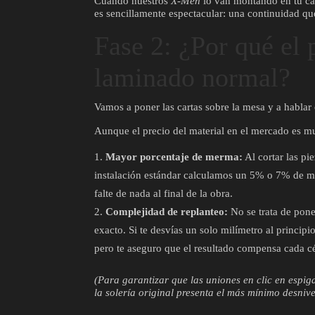
Cuando nuestros
X-Men
lo van montando en tu cas
es sencillamente espectacular: una continuidad qu
Fase 2: ¿Por qué el 
laminado normal?
Vamos a poner las cartas sobre la mesa y a hablar
Aunque el precio del material en el mercado es mu
Mayor porcentaje de merma:
Al cortar las pi
instalación estándar calculamos un 5% o 7% de m
falte de nada al final de la obra.
Complejidad de replanteo:
No se trata de poner
exacto. Si te desvías un solo milímetro al principi
pero te aseguro que el resultado compensa cada c
(Para garantizar que las uniones en clic en espig
la solería original presenta el más mínimo desnive