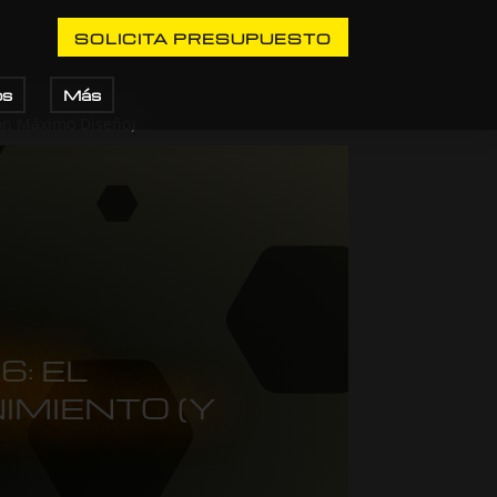
SOLICITA PRESUPUESTO
os
Más
con Máximo Diseño)
: EL
IMIENTO (Y