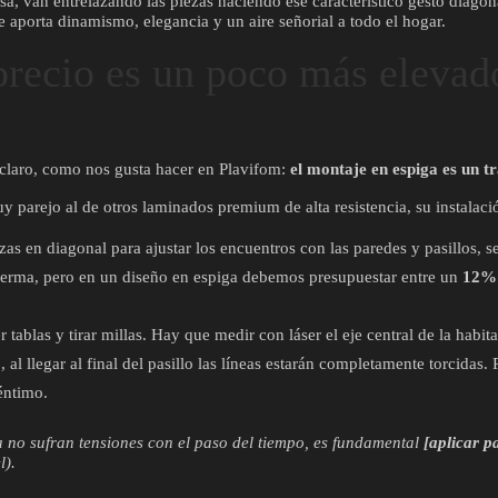
a, van entrelazando las piezas haciendo ese característico gesto diagon
e aporta dinamismo, elegancia y un aire señorial a todo el hogar.
precio es un poco más elevad
 claro, como nos gusta hacer en Plavifom:
el montaje en espiga es un t
y parejo al de otros laminados premium de alta resistencia, su instalac
ezas en diagonal para ajustar los encuentros con las paredes y pasillos,
erma, pero en un diseño en espiga debemos presupuestar entre un
12% 
 tablas y tirar millas. Hay que medir con láser el eje central de la habi
o, al llegar al final del pasillo las líneas estarán completamente torcidas
éntimo.
a no sufran tensiones con el paso del tiempo, es fundamental
[aplicar p
l).