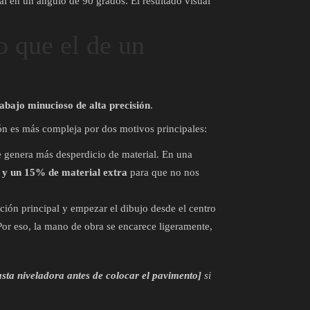
al en un ángulo de 90 grados. El resultado visual
o que el de un
rabajo minucioso de alta precisión
.
ión es más compleja por dos motivos principales:
 se genera más desperdicio de material. En una
y un 15% de material extra
para que no nos
tación principal y empezar el dibujo desde el centro
. Por eso, la mano de obra se encarece ligeramente,
asta niveladora antes de colocar el pavimento]
si