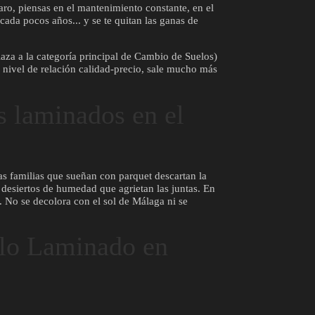
aro, piensas en el mantenimiento constante, en el
cada pocos años... y se te quitan las ganas de
aza a la categoría principal de Cambio de Suelos)
a nivel de relación calidad-precio, sale mucho más
 laminados en el
s familias que sueñan con parquet descartan la
 desiertos de humedad que agrietan las juntas. En
. No se decolora con el sol de Málaga ni se
elo Laminado en