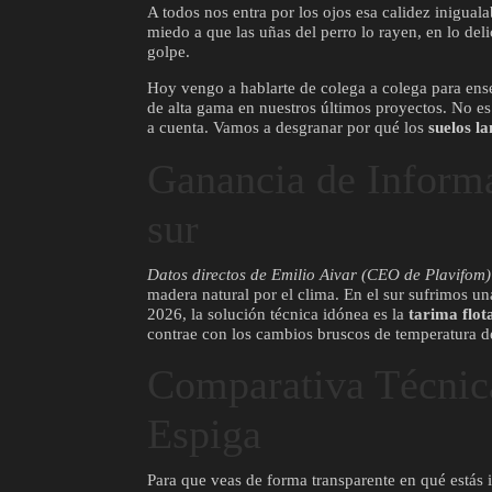
A todos nos entra por los ojos esa calidez inigual
miedo a que las uñas del perro lo rayen, en lo deli
golpe.
Hoy vengo a hablarte de colega a colega para ens
de alta gama en nuestros últimos proyectos. No es
a cuenta. Vamos a desgranar por qué los
suelos l
Ganancia de Inform
sur
Datos directos de Emilio Aivar (CEO de Plavifom)
madera natural por el clima. En el sur sufrimos u
2026, la solución técnica idónea es la
tarima flot
contrae con los cambios bruscos de temperatura d
Comparativa Técnic
Espiga
Para que veas de forma transparente en qué estás i