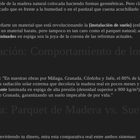
able de la madera natural colocada haciendo formas geométricas. Pero cl
cado que es frente a la humedad o en el pastizal que cuesta acuchillarlo 
eñarte un material que está revolucionando la
[instalación de suelo]
(enl
 un material barato, pero tampoco es tan caro como el parquet natural; 
aminados
en espiga son la joya de la corona de las reformas actuales.
ación: Comportamiento de los
:
"En nuestras obras por Málaga, Granada, Córdoba y Jaén, el 80% de la
na radiación solar extrema que decolora la madera real en pocos meses y
ante
laminada en espiga de alta presión (densidad superior a 900 kg/m³)
e Granada, garantizando un suelo impecable de por vida."
a: Parquet de Madera vs. Su
nvirtiendo tu dinero, mira esta comparativa real entre ambos sistemas: