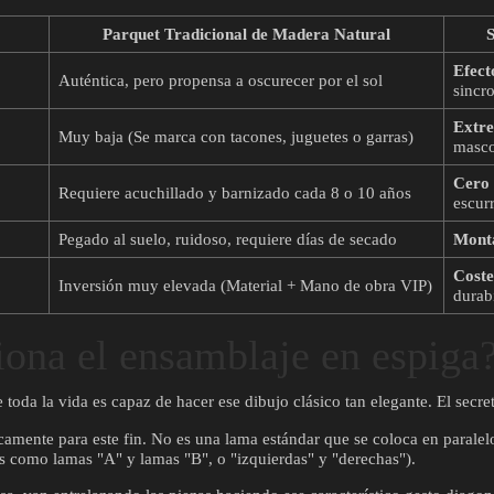
Parquet Tradicional de Madera Natural
S
Efect
Auténtica, pero propensa a oscurecer por el sol
sincr
Extre
Muy baja (Se marca con tacones, juguetes o garras)
masco
Cero
Requiere acuchillado y barnizado cada 8 o 10 años
escur
Pegado al suelo, ruidoso, requiere días de secado
Monta
Coste
Inversión muy elevada (Material + Mano de obra VIP)
durab
ona el ensamblaje en espiga
oda la vida es capaz de hacer ese dibujo clásico tan elegante. El secret
amente para este fin. No es una lama estándar que se coloca en paralelo
s como lamas "A" y lamas "B", o "izquierdas" y "derechas").