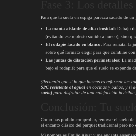
Fase 3: Los detalles
Para que tu suelo en espiga parezca sacado de un p
La manta aislante de alta densidad:
Debajo de 
(evitando ese molesto sonido a hueco), sino qu
El rodapié lacado en blanco:
Para rematar la ju
sobre qué formato elegir para que combine con 
Las juntas de dilatación perimetrales:
La mader
bajo el rodapié) para que el suelo se expanda de
(Recuerda que si lo que buscas es reformar las zo
SPC resistente al agua]
en cocinas y baños, y si a
suelo]
para disfrutar de una calefacción invisible 
Conclusión: Tu suelo
Como has podido comprobar, renovar el suelo de tu 
el encanto clásico del parquet tradicional pero no
Mi nombre es Emilio Aivar y me encanta enseñaro